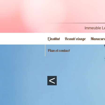
Immeuble Le
L'institut
Beauté visage
Manucure 
Plan et contact
<