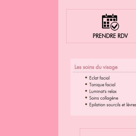
PRENDRE RDV
Les soins du visage
Eclat facial
Tonique facial
Luminat's relax
Soins collagène
Epilation sourcils et lèvre