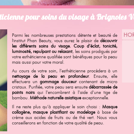
ticienne pour soins du visage à Brignoles 
HOR
Parmi les nombreuses prestations détente et beauté de
l'institut Phan Beauty, vous aurez le plaisir de
découvrir
les différents soins du visage. Coup d’éclat, tonicité,
luminosité, repulpant ou relaxant
, les soins prodigués par
votre esthéticienne qualifiée sont bénéfiques pour la peau
mais aussi pour votre moral.
Au cours de votre soin, l’esthéticienne procèdera à un
nettoyage de la peau en profondeur
. Ensuite, elle
effectuera un
gommage douceur
contenant de micro
cristaux. Purifiée, votre peau sera ensuite
débarrassée de
points noirs
qui l’encombrent à l’aide d’une tige de
bambou.
Méthode naturelle asiatique
exceptionnelle.
Il ne reste plus qu’à appliquer le soin choisi :
Masque
collagène, masque plastifiant ou modelage
à base de
crème aux acides de fruits ou de thé vert. Nous vous
conseillerons en fonction de votre qualité de peau.